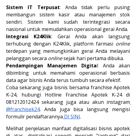
Sistem IT Terpusat
:
 Anda tidak perlu pusing 
membangun sistem kasir atau manajemen stok 
sendiri. Sistem kami sudah terintegrasi secara 
nasional untuk memudahkan operasional gerai Anda.
Integrasi K24Klik
:
 Gerai Anda akan langsung 
terhubung dengan K24Klik, platform farmasi 
online
terdepan yang memungkinkan gerai Anda melayani 
pelanggan secara 
online
 sejak hari pertama dibuka.
Pendampingan Manajemen Digita
l:
 Anda akan 
dibimbing untuk memahami operasional berbasis 
data agar bisnis Anda terus tumbuh secara efektif.
Coba sekarang juga bisnis bersama franchise Apotek 
K-24, hubungi Hotline Franchise Apotek K-24 di 
081212012424 sekarang juga atau akun instagram
@franchisek24
. Anda juga bisa langsung mengisi 
formulir pendaftarannya
 DI SINI
. 
Melihat penjelasan manfaat digitalisasi bisnis apotek 
di atas, digitalisasi seperti menjadi "jantung" dari 