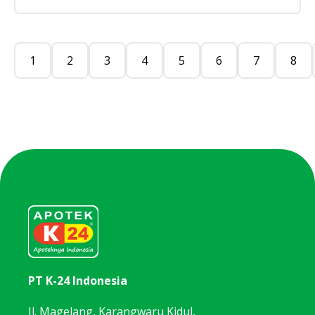
1
2
3
4
5
6
7
8
PT K-24 Indonesia
Jl. Magelang, Karangwaru Kidul,