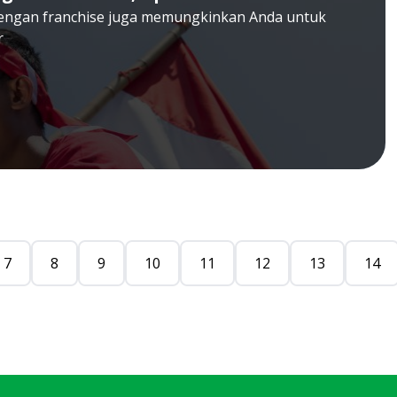
dengan franchise juga memungkinkan Anda untuk
r
7
8
9
10
11
12
13
14