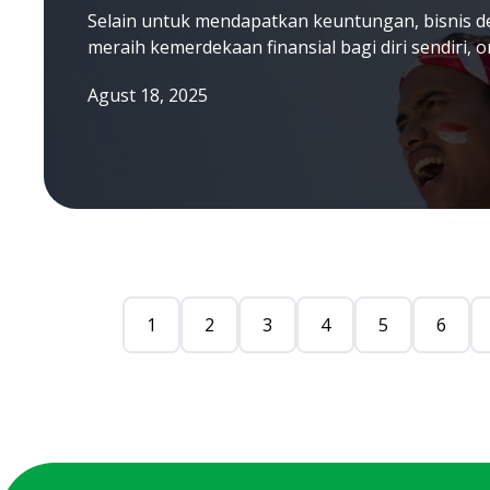
Selain untuk mendapatkan keuntungan, bisnis 
meraih kemerdekaan finansial bagi diri sendiri, o
Agust 18, 2025
1
2
3
4
5
6