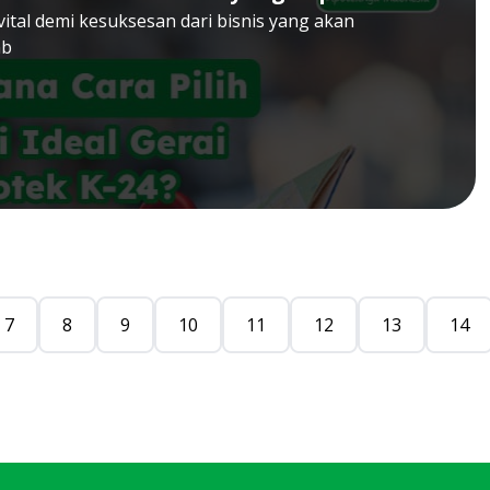
ital demi kesuksesan dari bisnis yang akan
mb
7
8
9
10
11
12
13
14