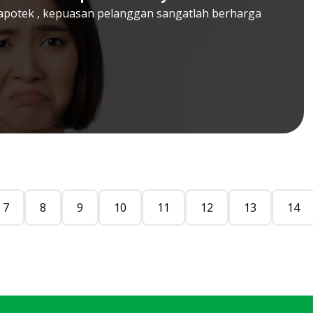
s apotek , kepuasan pelanggan sangatlah berharga
7
8
9
10
11
12
13
14