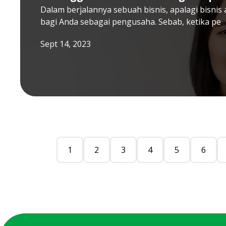
Dalam berjalannya sebuah bisnis, apalagi bisni
bagi Anda sebagai pengusaha. Sebab, ketika pe
Sept 14, 2023
1
2
3
4
5
6