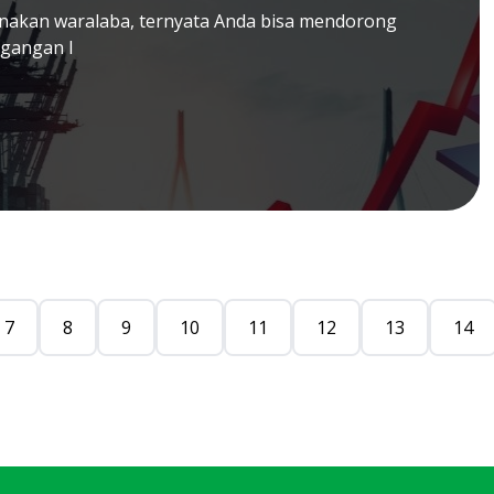
nakan waralaba, ternyata Anda bisa mendorong
agangan I
7
8
9
10
11
12
13
14