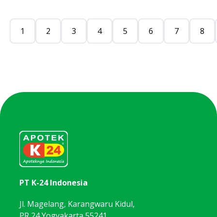
1
2
3
4
5
6
7
8
PT K-24 Indonesia
Jl. Magelang, Karangwaru Kidul,
PR 24 Yogyakarta 55241