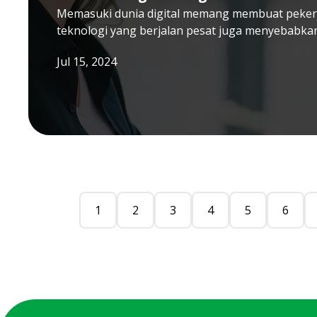
Memasuki dunia digital memang membuat peker
teknologi yang berjalan pesat juga menyebabka
Jul 15, 2024
1
2
3
4
5
6