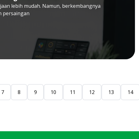
jaan lebih mudah. Namun, berkembangnya
n persaingan
7
8
9
10
11
12
13
14