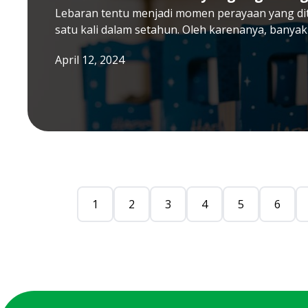
Lebaran tentu menjadi momen perayaan yang di
satu kali dalam setahun. Oleh karenanya, banyak
April 12, 2024
1
2
3
4
5
6