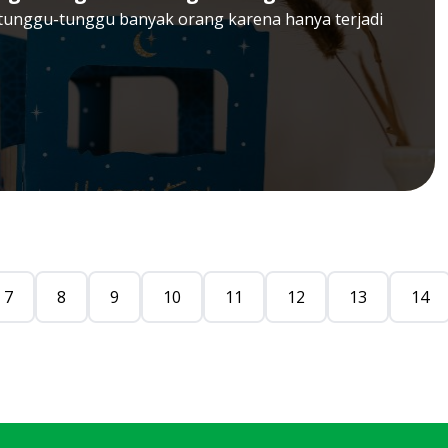
tunggu-tunggu banyak orang karena hanya terjadi
7
8
9
10
11
12
13
14