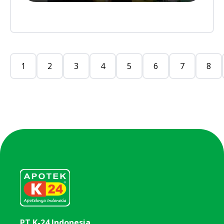
1
2
3
4
5
6
7
8
PT K-24 Indonesia