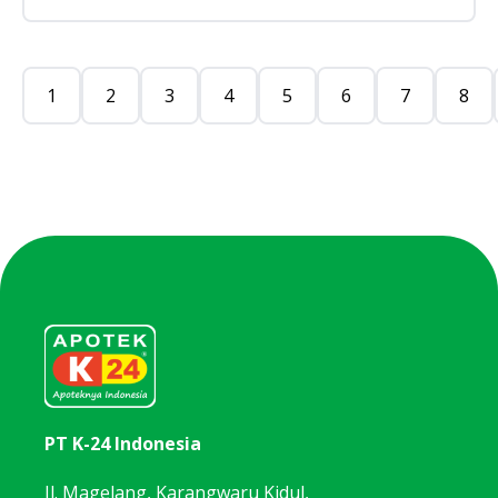
1
2
3
4
5
6
7
8
PT K-24 Indonesia
Jl. Magelang, Karangwaru Kidul,